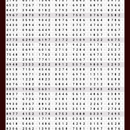
2
1
9
5
5
6
5
1
5
6
1
5
4
4
8
4
7
5
7
3
5
6
4
3
7
0
4
0
5
5
5
9
7
3
1
6
5
3
2
5
7
2
6
7
4
7
5
3
0
3
5
8
8
7
6
6
9
2
8
1
6
8
7
5
3
4
9
6
6
3
8
4
3
7
1
3
9
4
8
3
0
1
8
2
1
3
7
9
3
3
6
4
7
5
3
0
2
9
6
6
8
3
4
4
8
9
9
6
7
4
3
8
7
0
7
9
7
7
2
9
7
3
3
4
7
7
5
0
1
1
0
7
6
9
6
3
5
8
2
1
6
7
0
0
0
3
5
9
0
9
9
0
4
2
6
8
9
7
6
4
9
4
8
6
5
5
8
6
4
1
8
7
8
6
5
5
4
3
0
3
2
8
9
4
4
9
4
1
2
3
0
0
7
9
7
3
7
5
7
3
4
7
4
0
4
3
3
7
9
7
2
1
2
7
9
0
9
6
0
6
6
4
4
9
4
5
8
7
9
7
6
3
3
6
9
4
9
0
0
0
0
8
6
7
4
8
0
1
4
5
1
2
3
0
3
4
4
7
4
2
9
3
9
6
6
0
5
4
7
2
1
8
3
7
1
5
1
3
9
3
2
7
7
3
1
6
2
9
0
9
6
1
9
7
7
2
1
7
2
9
2
1
0
9
9
3
6
2
2
4
6
0
7
5
3
9
0
5
8
4
5
4
0
1
1
7
8
5
4
9
3
8
0
7
7
9
4
2
4
6
9
1
7
8
6
1
7
4
2
6
5
6
4
1
5
0
6
9
9
9
6
0
1
6
7
2
7
1
0
1
7
2
8
4
3
0
8
5
1
6
2
5
3
7
1
7
5
4
8
3
8
7
1
1
2
1
7
6
3
9
0
1
3
3
6
9
5
1
8
9
6
9
7
5
3
0
9
3
6
9
7
4
2
3
5
2
0
6
5
2
7
7
4
1
5
4
3
8
1
9
4
5
6
7
4
8
0
1
5
6
4
1
8
7
6
6
9
4
8
3
2
3
3
3
6
8
2
5
2
7
8
9
1
2
3
5
5
7
4
2
9
8
0
9
9
5
2
9
3
3
0
9
1
8
9
7
1
5
4
9
4
5
4
6
1
3
2
7
4
2
6
3
8
8
7
2
8
1
5
6
0
9
7
9
7
8
1
5
3
8
9
0
7
1
8
2
4
8
3
2
8
9
5
7
3
6
9
7
6
4
1
3
1
5
6
5
7
8
2
1
5
3
4
0
4
1
2
2
8
1
4
8
2
3
5
8
0
5
0
5
2
5
3
8
2
1
7
5
9
5
5
0
8
8
7
8
0
7
6
4
1
0
8
2
1
0
1
6
6
3
6
8
0
4
4
7
8
9
0
9
3
2
1
2
3
8
6
7
3
1
3
0
5
9
5
1
9
4
6
1
5
6
3
1
4
1
8
6
5
2
3
0
9
7
7
6
7
4
3
7
4
5
4
9
4
8
8
3
7
1
1
5
0
5
5
7
0
6
1
7
2
4
4
6
1
5
6
1
3
4
4
8
6
3
9
0
3
8
9
8
9
0
7
0
7
6
7
2
6
8
7
8
5
3
8
0
1
8
1
9
8
0
7
4
2
4
2
2
5
7
5
1
0
9
9
9
9
3
0
3
2
0
6
7
4
8
8
1
2
3
7
3
3
5
8
5
4
3
4
7
2
2
6
7
4
4
4
7
8
6
0
9
8
9
8
8
1
2
3
5
4
7
8
6
5
8
3
9
5
5
3
5
1
9
1
7
8
4
7
2
2
7
0
4
4
8
9
7
7
5
4
1
5
2
7
1
5
7
4
2
4
7
5
3
8
5
4
8
8
7
0
3
3
9
3
7
4
9
5
5
2
6
5
0
5
9
8
8
4
3
1
7
1
9
1
3
9
8
5
4
0
3
6
5
2
6
1
9
2
2
4
0
9
1
1
8
6
1
8
9
5
4
6
0
6
1
4
8
6
5
6
5
1
2
3
4
2
9
2
2
0
1
5
9
5
6
5
2
8
1
8
3
0
6
6
2
5
6
2
8
1
3
9
0
9
0
6
5
8
4
7
5
8
1
9
5
0
9
7
7
6
8
7
6
4