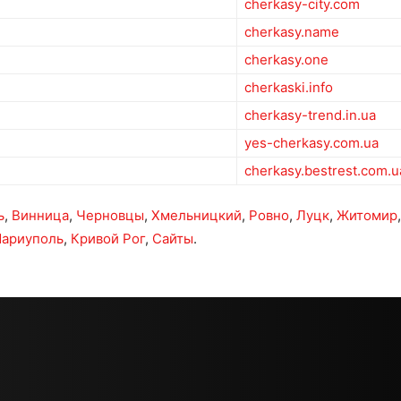
cherkasy-city.com
cherkasy.name
cherkasy.one
cherkaski.info
cherkasy-trend.in.ua
yes-cherkasy.com.ua
cherkasy.bestrest.com.u
ь
,
Винница
,
Черновцы
,
Хмельницкий
,
Ровно
,
Луцк
,
Житомир
ариуполь
,
Кривой Рог
,
Сайты
.