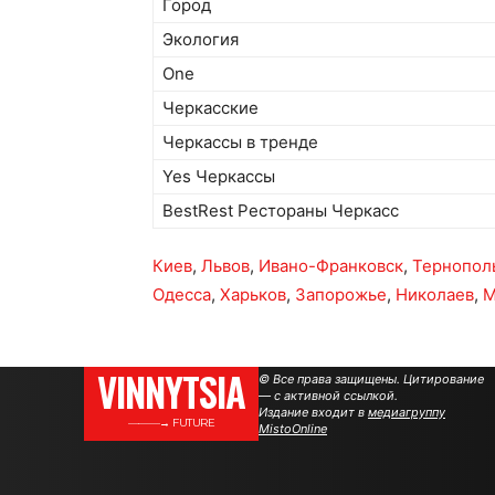
Город
Экология
One
Черкасские
Черкассы в тренде
Yes Черкассы
BestRest Рестораны Черкасс
Киев
,
Львов
,
Ивано-Франковск
,
Тернопол
Одесса
,
Харьков
,
Запорожье
,
Николаев
,
М
VINNYTSIA
© Все права защищены. Цитирование
— с активной ссылкой.
Издание входит в
медиагруппу
———→ FUTURE
MistoOnline