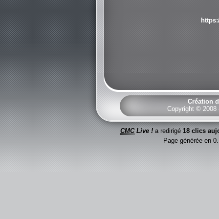
https:
Création d
Copyright © 2008
CMC
Live !
a redirigé
18 clics auj
Page générée en 0.