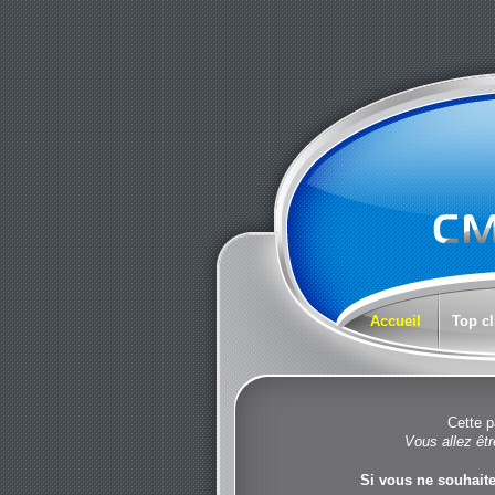
Accueil
Top cl
Cette p
Vous allez êtr
Si vous ne souhaite