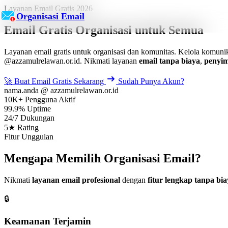
Layanan Email Gratis 2026
Organisasi Email
Email Gratis Organisasi
untuk Semua
Layanan email gratis untuk organisasi dan komunitas. Kelola komu
@azzamulrelawan.or.id. Nikmati layanan
email tanpa biaya
,
penyi
🚀 Buat Email Gratis Sekarang
Sudah Punya Akun?
nama.anda
@
azzamulrelawan.or.id
10K+
Pengguna Aktif
99.9%
Uptime
24/7
Dukungan
5★
Rating
Fitur Unggulan
Mengapa Memilih Organisasi Email?
Nikmati
layanan email profesional
dengan
fitur lengkap tanpa bi
🔒
Keamanan Terjamin