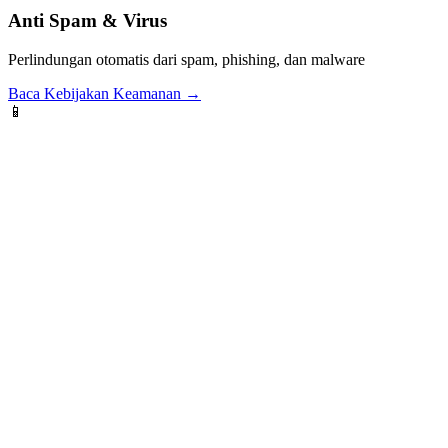
Anti Spam & Virus
Perlindungan otomatis dari spam, phishing, dan malware
Baca Kebijakan Keamanan →
📱
Aplikasi Mobile
Aplikasi iOS dan Android untuk produktivitas di perjalanan
Ingin tahu lebih banyak tentang layanan kami?
Lihat semua fitur email
Pilih Domain Email Profesional Anda
Semua
domain email resmi
tersedia gratis untuk Anda. Tingkatkan kr
🤝
@azzamulrelawan.or.id
Organisasi Email - Gratis Selamanya
Pilih Domain
🤝
@azzamul.or.id
Organisasi Email - Gratis Selamanya
Pilih Domain