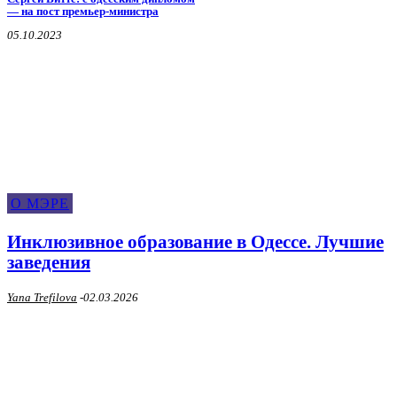
— на пост премьер-министра
05.10.2023
О Мэре
О МЭРЕ
Инклюзивное образование в Одессе. Лучшие
заведения
Yana Trefilova
-
02.03.2026
О МЭРЕ
Где сделать документы для выезда
за границу. Лучшие визовые центры
и туристические агентства в Одессе