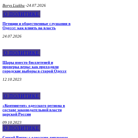
Borys Liakhu
-
24.07.2026
О ПОЛИТИКЕ
Петиции и общественные слушания в
Одессе: как влиять на власть
24.07.2026
О ПОЛИТИКЕ
Шары вместо бюллетеней и
проверка веры: как проходили
городские выборы в старой Одессе
12.10.2023
О ПОЛИТИКЕ
«Контингент» одесского региона в
составе законодательной власти
царской России
09.10.2023
О ПОЛИТИКЕ
Сергей Витте: с одесским дипломом