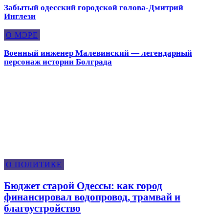
Забытый одесский городской голова-Дмитрий
Инглези
О МЭРЕ
Военный инженер Малевинский — легендарный
персонаж истории Болграда
О Политике
О ПОЛИТИКЕ
Бюджет старой Одессы: как город
финансировал водопровод, трамвай и
благоустройство