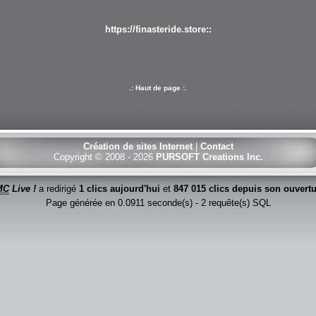
https://finasteride.store::
.: Haut de page :.
Création de sites Internet
|
Contact
Copyright © 2008 - 2026
PURSOFT Creations Inc.
MC
Live !
a redirigé
1 clics aujourd'hui
et
847 015 clics depuis son ouvertu
Page générée en 0.0911 seconde(s) - 2 requête(s) SQL