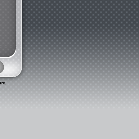
ure
.