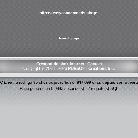
https://easycanadameds.shop::
.: Haut de page :.
Création de sites Internet
|
Contact
Copyright © 2008 - 2026
PURSOFT Creations Inc.
C
Live !
a redirigé
85 clics aujourd'hui
et
847 099 clics depuis son ouvert
Page générée en 0.0993 seconde(s) - 2 requête(s) SQL