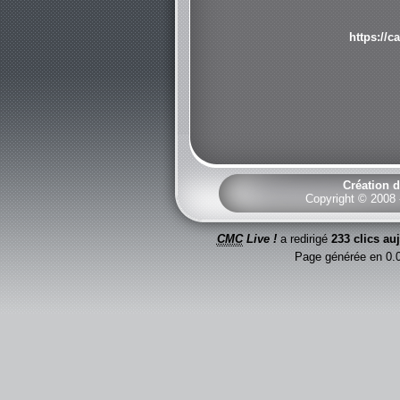
https://
Création d
Copyright © 2008
CMC
Live !
a redirigé
233 clics au
Page générée en 0.0