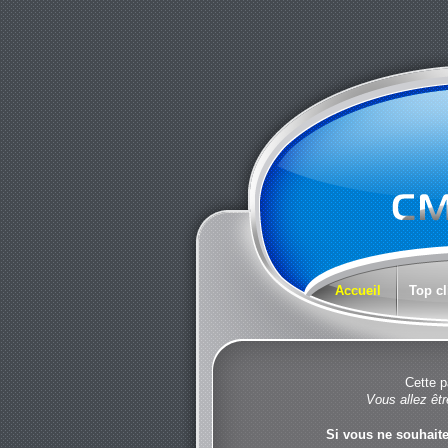
Accueil
Top cl
Cette p
Vous allez êtr
Si vous ne souhaite