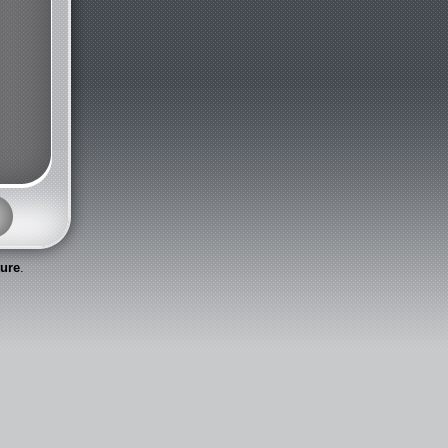
ture
.