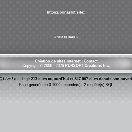
https://bonaslot.site::
.: Haut de page :.
Création de sites Internet
|
Contact
Copyright © 2008 - 2026
PURSOFT Creations Inc.
C
Live !
a redirigé
213 clics aujourd'hui
et
847 007 clics depuis son ouver
Page générée en 0.1009 seconde(s) - 2 requête(s) SQL