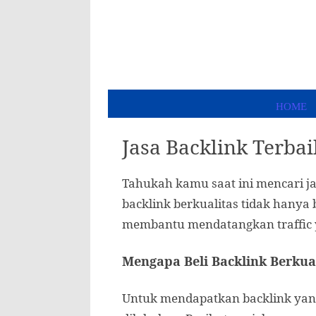
Skip
to
content
HOME
BL
Jasa Backlink Terba
Tahukah kamu saat ini mencari ja
backlink berkualitas tidak hanya
membantu mendatangkan traffic ya
Mengapa Beli Backlink Berkual
Untuk mendapatkan backlink yang