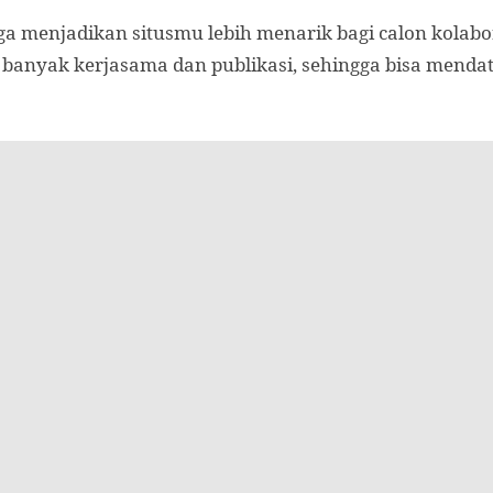
a menjadikan situsmu lebih menarik bagi calon kolabora
 banyak kerjasama dan publikasi, sehingga bisa menda
anik biasanya memerlukan banyak usaha dan sumber d
kukan pendekatan kepada situs web lain, dan menungg
s, kamu dapat menghemat waktu dan tenaga yang sehar
ik. Hal ini memungkinkan kamu untuk lebih fokus pada a
egi pemasaran lainnya.
 Lebih Cepat Terlihat