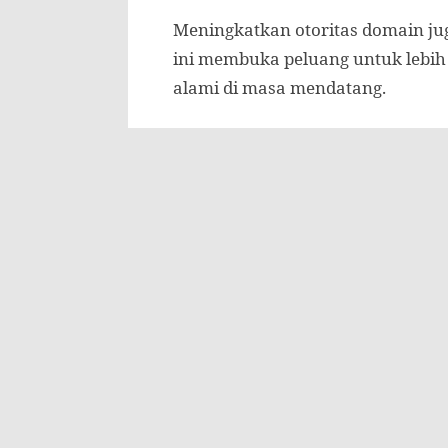
Meningkatkan otoritas domain jug
ini membuka peluang untuk lebih
alami di masa mendatang.
3. Jasa Backlink
Lebih Efisien
Proses memperoleh backlink org
konten berkualitas tinggi, mela
backlink pada situs.
Dengan beli backlink berkualita
memperoleh backlink secara organ
pengembangan produk, atau strat
4.
Hasil Beli Backlink Berkualitas