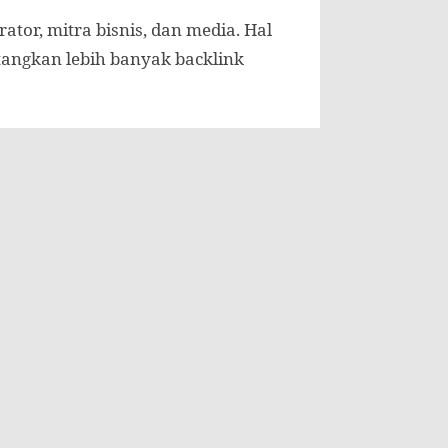
tor, mitra bisnis, dan media. Hal
tangkan lebih banyak backlink
aya. Kamu perlu menghasilkan
u mereka untuk memberikan
usnya digunakan untuk
spek lain dari bisnis, seperti