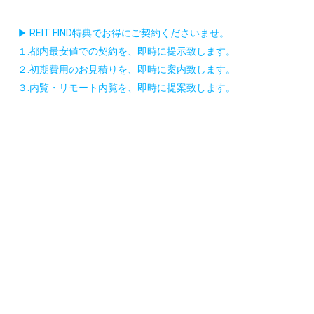
概 要 地上18階 RC造
▶ REIT FIND特典でお得にご契約くださいませ。
１.都内最安値での契約を、即時に提示致します。
２.初期費用のお見積りを、即時に案内致します。
３.内覧・リモート内覧を、即時に提案致します。
■1002／1402号室対象／フリーレント1ヶ月
■物件名フリガナ
ザ・パークハビオオオモリサンオウ
初心者が不動産投資で成功するためには、長期的な視点で戦略
を立てることが不可欠です。「ザ・パークハビオ大森山王」の
ような物件は、将来的な資産価値の向上を見込めるため、長期
保有を前提とした戦略が有効です。また、市場の動向を常にチ
ェックし、適切なタイミングでの売買を心掛けることで、投資
利益を最大化することが可能となります。初心者でも安心して
不動産投資を行うためには、リスク管理が鍵となります。