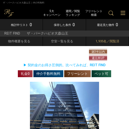
ザ・パークハビオ大森山王｜仲介料無料
5大
週間／閲覧
フリーレント
キャンペーン
ランキング
検索
0
0
0
検討中リスト
保存した条件
最近見た物件
REIT FIND
ザ・パークハビオ大森山王
物件概要を見る
空室一覧を見る
1,935名／閲覧済
築3年以内
ザ・パークハビオ大森山王
還元率UP
▶ 契約金のお得さ圧倒的。比べてみれば、REIT FIND
礼金0
仲介手数料無料
フリーレント
ペット可