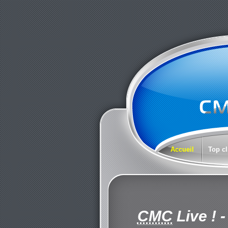
Accueil
Top cl
CMC
Live !
-