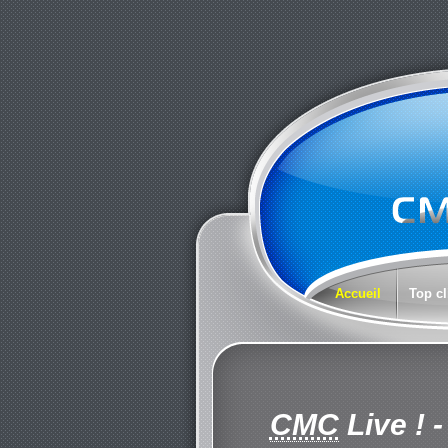
Accueil
Top cl
CMC
Live !
-