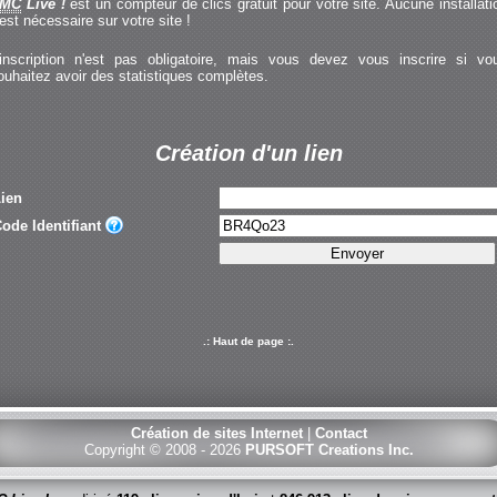
MC
Live !
est un compteur de clics gratuit pour votre site. Aucune installati
'est nécessaire sur votre site !
'inscription n'est pas obligatoire, mais vous devez vous inscrire si vo
ouhaitez avoir des statistiques complètes.
Création d'un lien
ien
ode Identifiant
.: Haut de page :.
Création de sites Internet
|
Contact
Copyright © 2008 - 2026
PURSOFT Creations Inc.