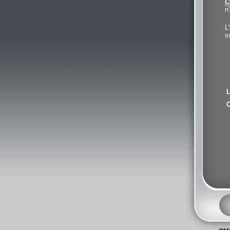
C
n
L
s
L
C