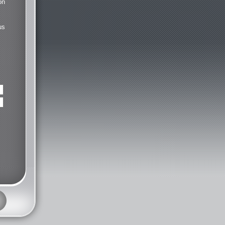
on
us