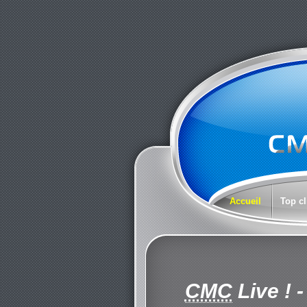
Accueil
Top cl
CMC
Live !
-