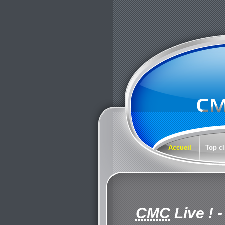
Accueil
Top cl
CMC
Live !
-