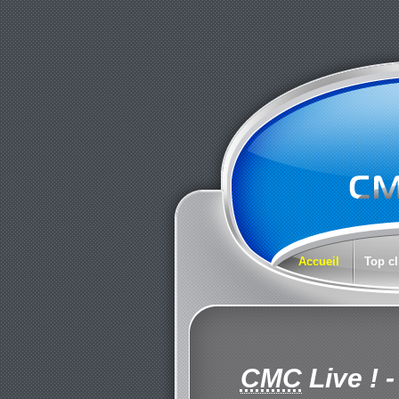
Accueil
Top cl
CMC
Live !
-