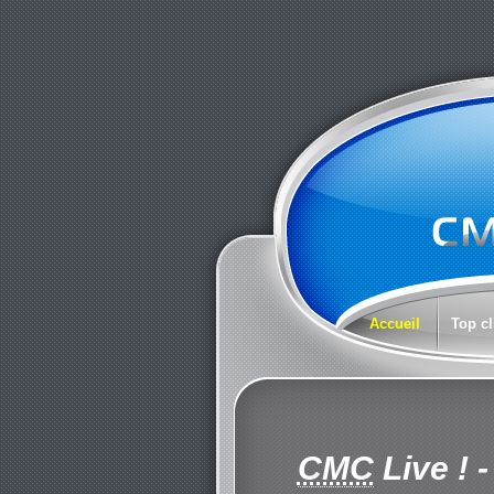
Accueil
Top cl
CMC
Live !
-