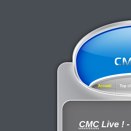
Accueil
Top cl
CMC
Live !
-