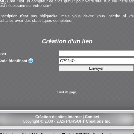
MC
Live !
est un compteur de clics gratuit pour votre site. Aucune installati
'est nécessaire sur votre site !
'inscription n'est pas obligatoire, mais vous devez vous inscrire si vo
ouhaitez avoir des statistiques complètes.
Création d'un lien
ien
ode Identifiant
.: Haut de page :.
Création de sites Internet
|
Contact
Copyright © 2008 - 2026
PURSOFT Creations Inc.