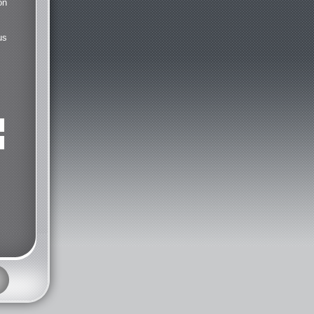
on
us