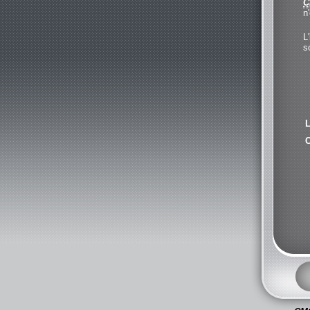
C
n
L
s
L
C