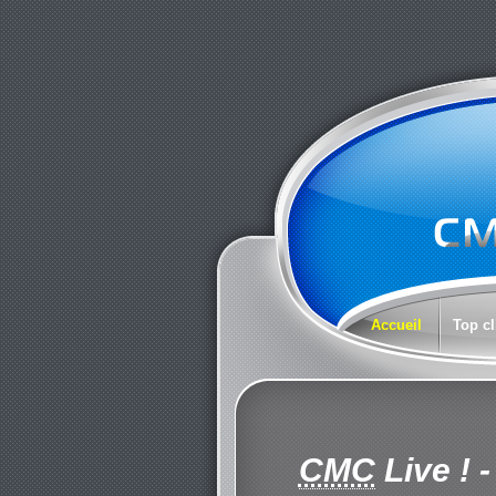
Accueil
Top cl
CMC
Live !
-