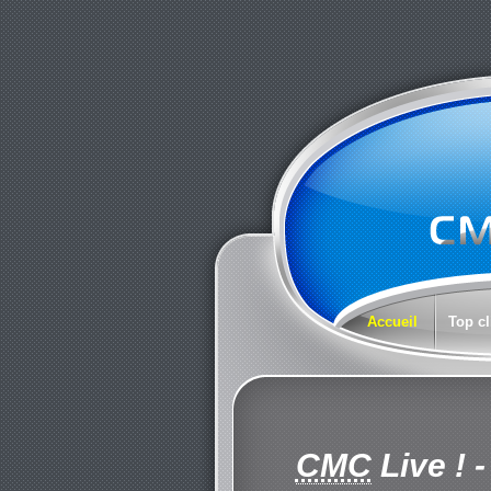
Accueil
Top cl
CMC
Live !
-