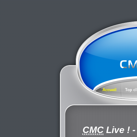
Accueil
Top cl
CMC
Live !
-