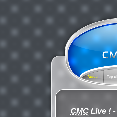
Accueil
Top cl
CMC
Live !
-