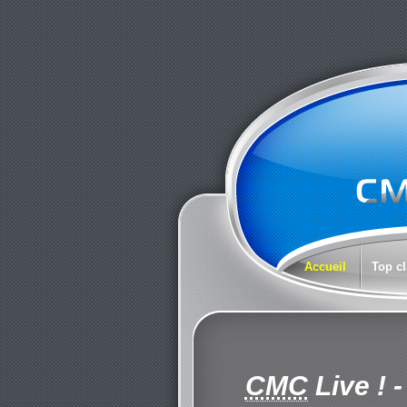
Accueil
Top cl
CMC
Live !
-