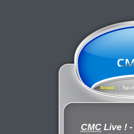
Accueil
Top cl
CMC
Live !
-