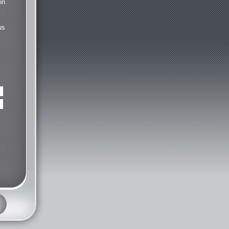
on
us