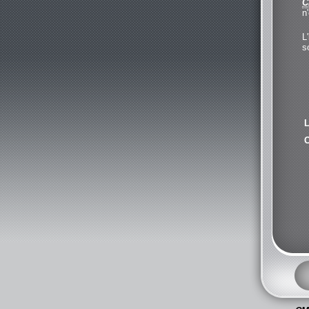
C
n
L
s
L
C