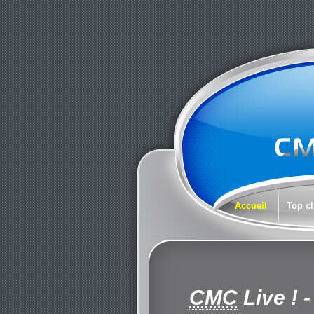
Accueil
Top cl
CMC
Live !
-