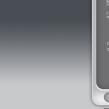
C
n
L
s
L
C