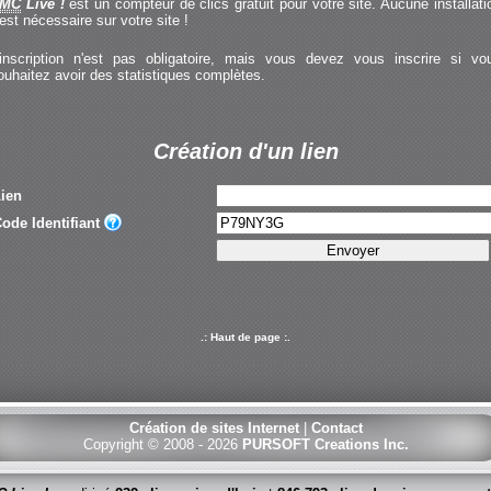
MC
Live !
est un compteur de clics gratuit pour votre site. Aucune installati
'est nécessaire sur votre site !
'inscription n'est pas obligatoire, mais vous devez vous inscrire si vo
ouhaitez avoir des statistiques complètes.
Création d'un lien
ien
ode Identifiant
.: Haut de page :.
Création de sites Internet
|
Contact
Copyright © 2008 - 2026
PURSOFT Creations Inc.