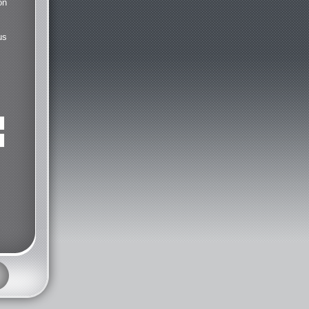
on
us