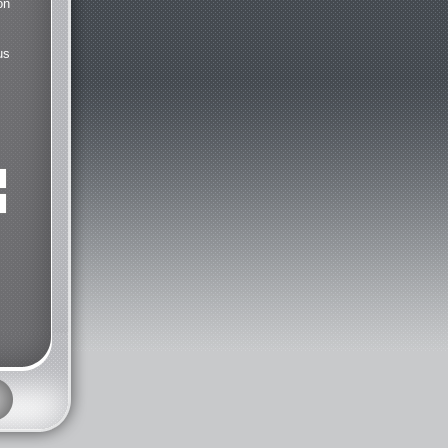
on
us