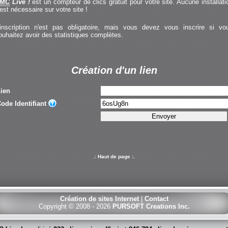
MC
Live !
est un compteur de clics gratuit pour votre site. Aucune installati
'est nécessaire sur votre site !
'inscription n'est pas obligatoire, mais vous devez vous inscrire si vo
ouhaitez avoir des statistiques complètes.
Création d'un lien
ien
ode Identifiant
.: Haut de page :.
Création de sites Internet
|
Contact
Copyright © 2008 - 2026
PURSOFT Creations Inc.