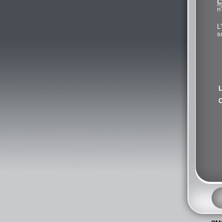
C
n
L
s
L
C