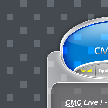
Accueil
Top cl
CMC
Live !
-