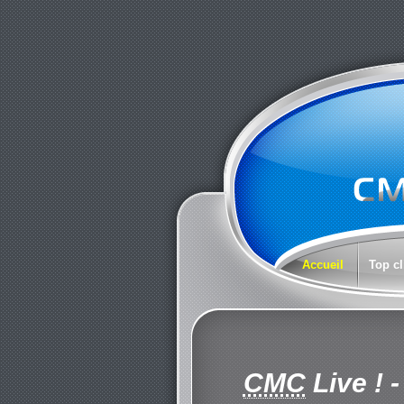
Accueil
Top cl
CMC
Live !
-