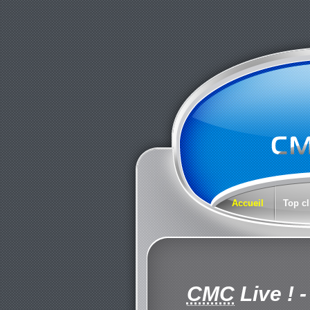
Accueil
Top cl
CMC
Live !
-