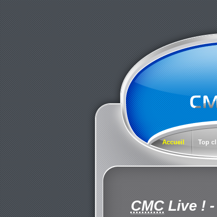
Accueil
Top cl
CMC
Live !
-