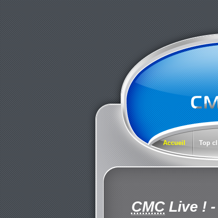
Accueil
Top cl
CMC
Live !
-