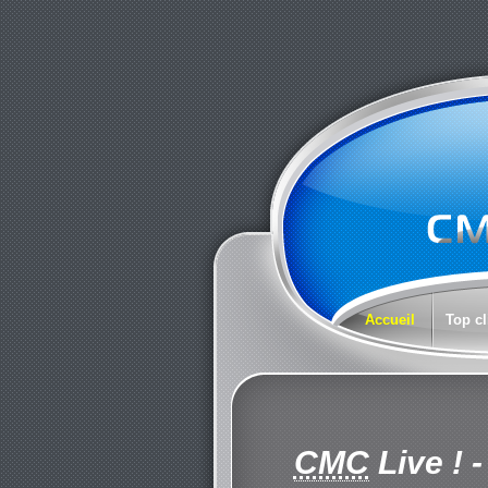
Accueil
Top cl
CMC
Live !
-