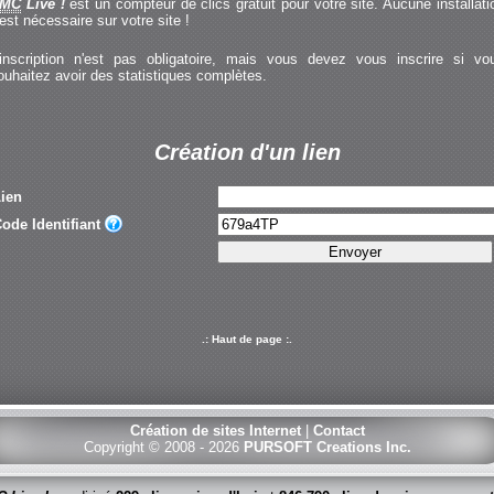
MC
Live !
est un compteur de clics gratuit pour votre site. Aucune installati
'est nécessaire sur votre site !
'inscription n'est pas obligatoire, mais vous devez vous inscrire si vo
ouhaitez avoir des statistiques complètes.
Création d'un lien
ien
ode Identifiant
.: Haut de page :.
Création de sites Internet
|
Contact
Copyright © 2008 - 2026
PURSOFT Creations Inc.