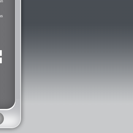
on
us