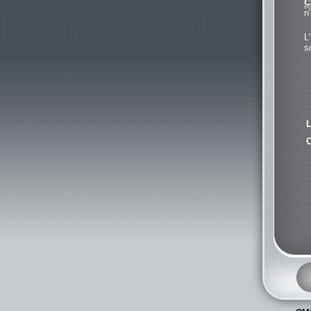
C
n
L
s
L
C