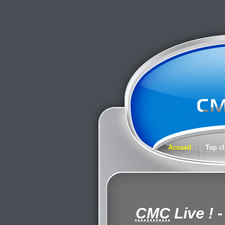
Accueil
Top cl
CMC
Live !
-