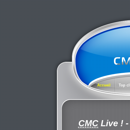
Accueil
Top cl
CMC
Live !
-