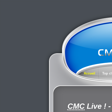
Accueil
Top cl
CMC
Live !
-