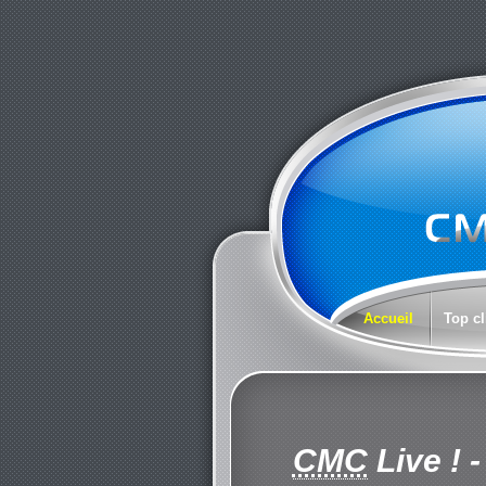
Accueil
Top cl
CMC
Live !
-