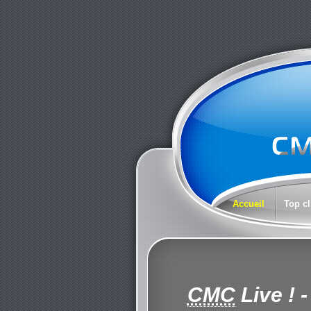
Accueil
Top cl
CMC
Live !
-