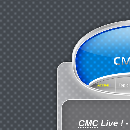
Accueil
Top cl
CMC
Live !
-