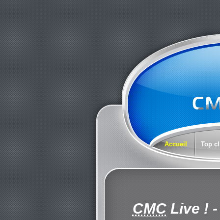
Accueil
Top cl
CMC
Live !
-