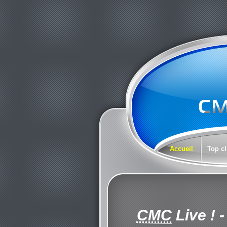
Accueil
Top cl
CMC
Live !
-