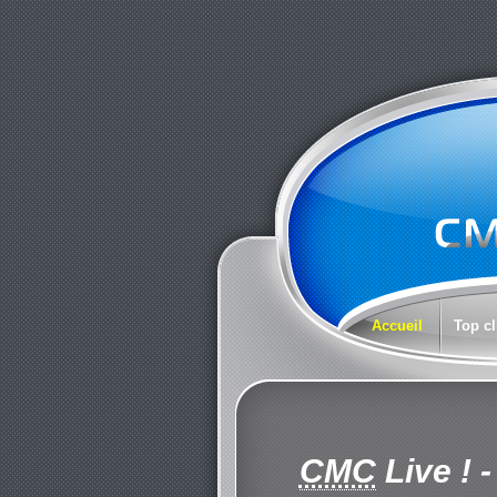
Accueil
Top cl
CMC
Live !
-