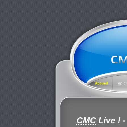
Accueil
Top cl
CMC
Live !
-