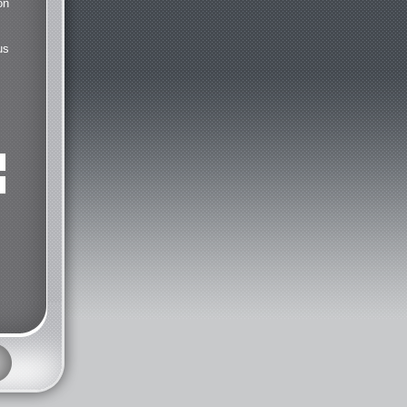
on
us