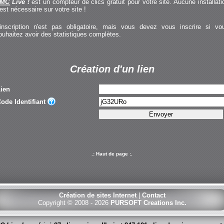
MC
Live !
est un compteur de clics gratuit pour votre site. Aucune installati
'est nécessaire sur votre site !
'inscription n'est pas obligatoire, mais vous devez vous inscrire si vo
ouhaitez avoir des statistiques complètes.
Création d'un lien
ien
ode Identifiant
.: Haut de page :.
Création de sites Internet
|
Contact
Copyright © 2008 - 2026
PURSOFT Creations Inc.