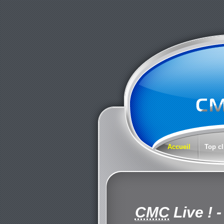
Accueil
Top cl
CMC
Live !
-