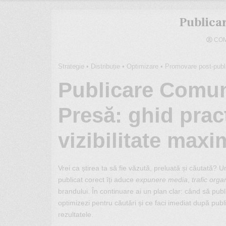
Publica
C
Strategie • Distribuție • Optimizare • Promovare 
Publicare Comun
Presă: ghid prac
pentru vizibilit
maximă
Vrei ca știrea ta să fie văzută, preluată și căut
publicat corect îți aduce
expunere media
,
trafic 
brandului. În continuare ai un plan clar: când s