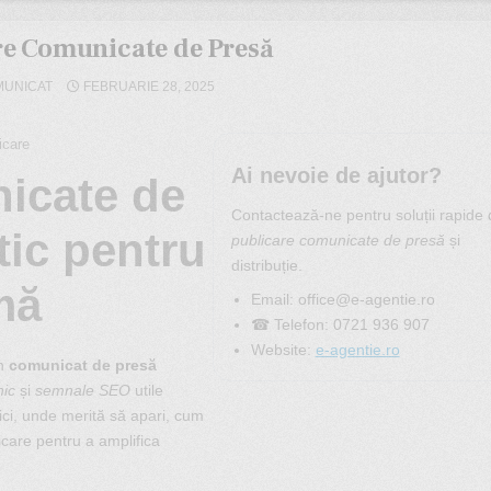
re Comunicate de Presă
OMUNICAT
FEBRUARIE 28, 2025
post-publicare
Ai nevoie de ajutor?
icate de
Contactează-ne pentru soluții rap
tic
de
publicare comunicate de presă
și
distribuție.
ate
Email:
office@e-agentie.ro
☎ Telefon: 0721 936 907
Website:
e-agentie.ro
ată? Un
comunicat de presă
organic
și
semnale SEO
utile
ă publici, unde merită să